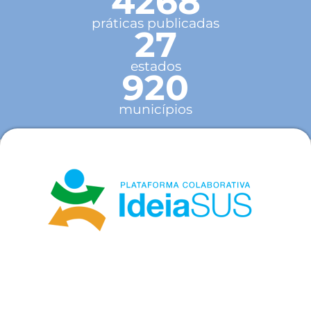
4268
práticas publicadas
27
estados
920
municípios