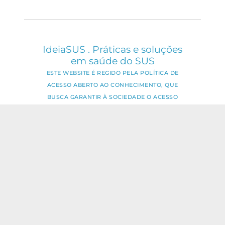
IdeiaSUS . Práticas e soluções
em saúde do SUS
ESTE WEBSITE É REGIDO PELA POLÍTICA DE
ACESSO ABERTO AO CONHECIMENTO, QUE
BUSCA GARANTIR À SOCIEDADE O ACESSO
GRATUITO, PÚBLICO E ABERTO AO CONTEÚDO
INTEGRAL DE TODA OBRA INTELECTUAL
PRODUZIDA PELA FIOCRUZ.
Fale Conosco:
ideia.sus@fiocruz.br
O conteúdo deste portal pode ser
utilizado para todos os fins não
comerciais, respeitados e reservados os
direitos dos autores.