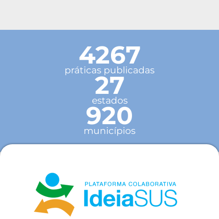
4267
práticas publicadas
27
estados
920
municípios