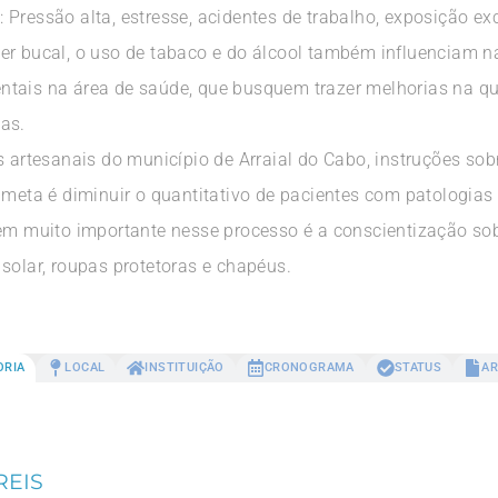
Pressão alta, estresse, acidentes de trabalho, exposição ex
er bucal, o uso de tabaco e do álcool também influenciam na
tais na área de saúde, que busquem trazer melhorias na qua
as.
s artesanais do município de Arraial do Cabo, instruções so
 meta é diminuir o quantitativo de pacientes com patologias
tem muito importante nesse processo é a conscientização so
solar, roupas protetoras e chapéus.
ORIA
LOCAL
INSTITUIÇÃO
CRONOGRAMA
STATUS
AR
REIS