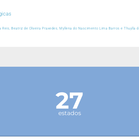
gicas
 Reis, Beatriz de Oliveira Praxedes, Myllena do Nascimento Lima Barros e Thuylla da 
27
estados