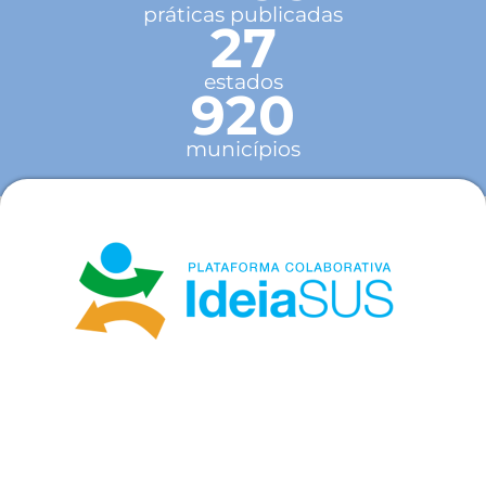
práticas publicadas
27
estados
920
municípios