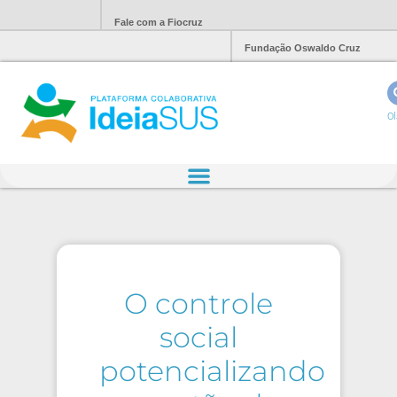
Fale com a Fiocruz
Fundação Oswaldo Cruz
Ol
O controle
social
potencializando