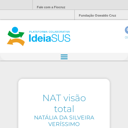
Fale com a Fiocruz
Fundação Oswaldo Cruz
Ol
NAT visão
total
NATÁLIA DA SILVEIRA
VERÍSSIMO