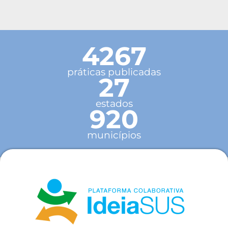
4267
práticas publicadas
27
estados
920
municípios