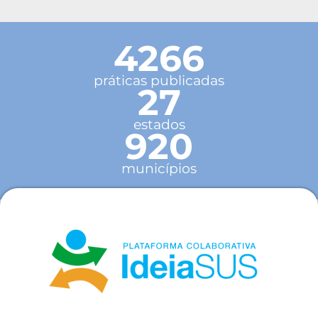
4266
práticas publicadas
27
estados
920
municípios