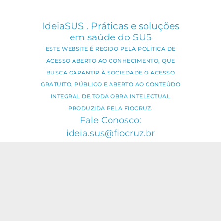
IdeiaSUS . Práticas e soluções
em saúde do SUS
ESTE WEBSITE É REGIDO PELA POLÍTICA DE
ACESSO ABERTO AO CONHECIMENTO, QUE
BUSCA GARANTIR À SOCIEDADE O ACESSO
GRATUITO, PÚBLICO E ABERTO AO CONTEÚDO
INTEGRAL DE TODA OBRA INTELECTUAL
PRODUZIDA PELA FIOCRUZ.
Fale Conosco:
ideia.sus@fiocruz.br
O conteúdo deste portal pode ser
utilizado para todos os fins não
comerciais, respeitados e reservados os
direitos dos autores.