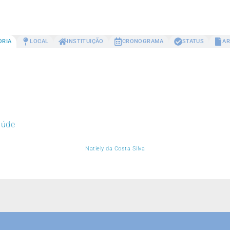
ORIA
LOCAL
INSTITUIÇÃO
CRONOGRAMA
STATUS
AR
aúde
Natiely da Costa Silva