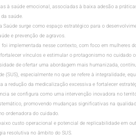
s à saúde emocional, associadas à baixa adesão a práticas
 da saúde.
da Saúde surge como espaço estratégico para o desenvolvime
aúde e prevenção de agravos.
” foi implementada nesse contexto, com foco em mulheres d
, fortalecer vínculos e estimular o protagonismo no cuidado 
essidade de ofertar uma abordagem mais humanizada, contínu
de (SUS), especialmente no que se refere à integralidade, e
ara a redução da medicalização excessiva e fortalecer estrat
cia se configura como uma intervenção inovadora no territór
emático, promovendo mudanças significativas na qualidade
mo ordenadora do cuidado.
 baixo custo operacional e potencial de replicabilidade em o
ia resolutiva no âmbito do SUS.