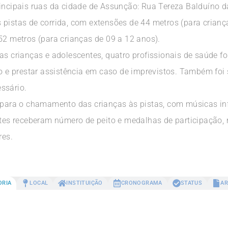
rincipais ruas da cidade de Assunção: Rua Tereza Balduíno 
 pistas de corrida, com extensões de 44 metros (para crianç
52 metros (para crianças de 09 a 12 anos).
las crianças e adolescentes, quatro profissionais de saúde
io e prestar assistência em caso de imprevistos. Também foi
ssário.
m para o chamamento das crianças às pistas, com músicas in
antes receberam número de peito e medalhas de participação,
res.
ORIA
LOCAL
INSTITUIÇÃO
CRONOGRAMA
STATUS
AR