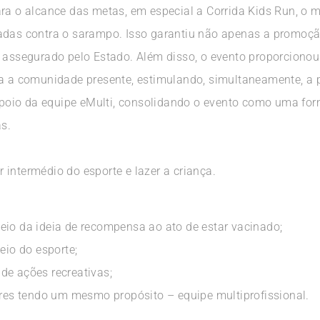
ra o alcance das metas, em especial a Corrida Kids Run, o m
nadas contra o sarampo. Isso garantiu não apenas a promo
o assegurado pelo Estado. Além disso, o evento proporcion
a a comunidade presente, estimulando, simultaneamente, a prá
o apoio da equipe eMulti, consolidando o evento como uma f
s.
intermédio do esporte e lazer a criança.
eio da ideia de recompensa ao ato de estar vacinado;
eio do esporte;
o de ações recreativas;
ores tendo um mesmo propósito – equipe multiprofissional.