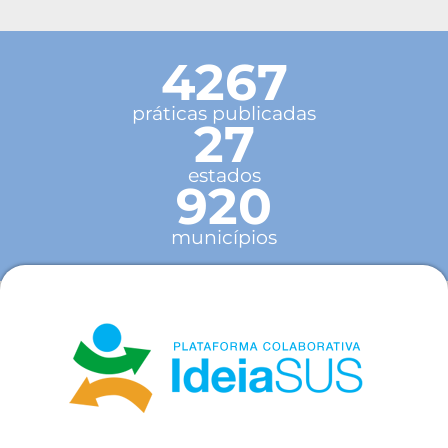
4267
práticas publicadas
27
estados
920
municípios