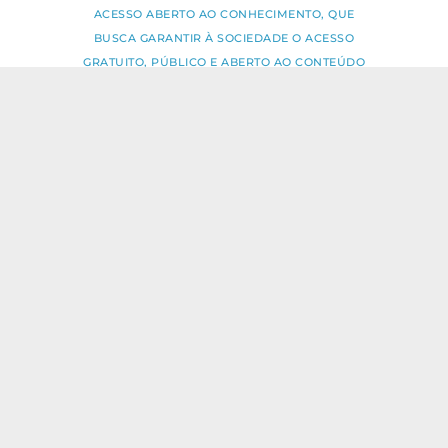
ACESSO ABERTO AO CONHECIMENTO, QUE
BUSCA GARANTIR À SOCIEDADE O ACESSO
GRATUITO, PÚBLICO E ABERTO AO CONTEÚDO
INTEGRAL DE TODA OBRA INTELECTUAL
PRODUZIDA PELA FIOCRUZ.
Fale Conosco:
ideia.sus@fiocruz.br
O conteúdo deste portal pode ser
utilizado para todos os fins não
comerciais, respeitados e reservados os
direitos dos autores.