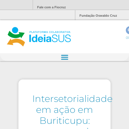
Fale com a Fiocruz
Fundação Oswaldo Cruz
Ol
Intersetorialidade
em ação em
Buriticupu: