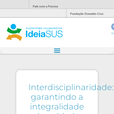
Fale com a Fiocruz
Fundação Oswaldo Cruz
Ol
Interdisciplinaridade:
garantindo a
integralidade