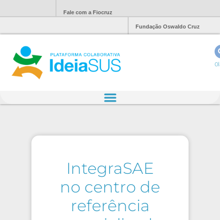
Fale com a Fiocruz
Fundação Oswaldo Cruz
Ol
IntegraSAE
no centro de
referência