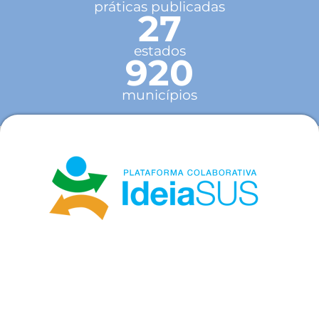
práticas publicadas
27
estados
920
municípios