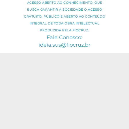
ACESSO ABERTO AO CONHECIMENTO, QUE
BUSCA GARANTIR À SOCIEDADE O ACESSO
GRATUITO, PÚBLICO E ABERTO AO CONTEÚDO
INTEGRAL DE TODA OBRA INTELECTUAL
PRODUZIDA PELA FIOCRUZ.
Fale Conosco:
ideia.sus@fiocruz.br
O conteúdo deste portal pode ser
utilizado para todos os fins não
comerciais, respeitados e reservados os
direitos dos autores.