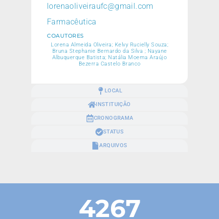
lorenaoliveiraufc@gmail.com
Farmacêutica
COAUTORES
Lorena Almeida Oliveira; Kelvy Rucielly Souza;
Bruna Stephanie Bernardo da Silva ; Nayane
Albuquerque Batista; Natália Moema Araújo
Bezerra Castelo Branco
LOCAL
INSTITUIÇÃO
CRONOGRAMA
STATUS
ARQUIVOS
4267