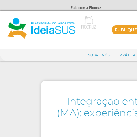
Fale com a Fiocruz
PUBLIQUE
SOBRE NÓS
PRÁTICA
Integração ent
(MA): experiênc