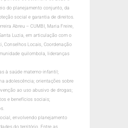
meio do planejamento conjunto, da
teção social e garantia de direitos.
reira Abreu – CUMBI, Maria Freire,
 Santa Luzia, em articulação com o
ti, Conselhos Locais, Coordenação
omunidade quilombola, lideranças
das à saúde materno-infantil;
na adolescência; orientações sobre
evenção ao uso abusivo de drogas;
s e benefícios sociais;
os.
Social, envolvendo planejamento
ades do território. Entre as