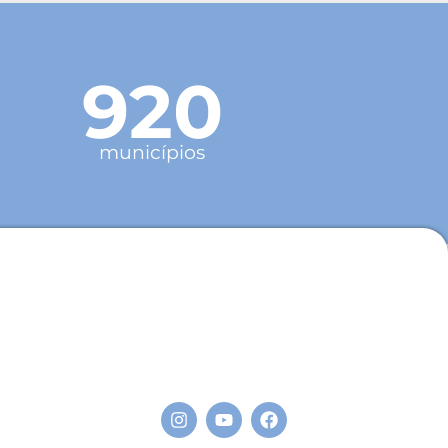
920
municípios