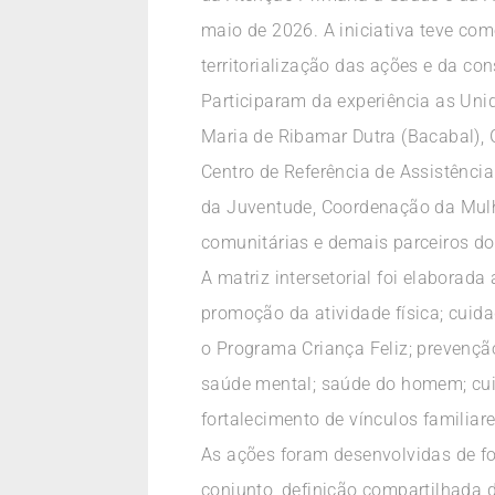
maio de 2026. A iniciativa teve com
territorialização das ações e da co
Participaram da experiência as Unid
Maria de Ribamar Dutra (Bacabal), G
Centro de Referência de Assistênci
da Juventude, Coordenação da Mulhe
comunitárias e demais parceiros do t
A matriz intersetorial foi elaborada
promoção da atividade física; cuid
o Programa Criança Feliz; prevençã
saúde mental; saúde do homem; cuid
fortalecimento de vínculos familiar
As ações foram desenvolvidas de fo
conjunto, definição compartilhada d