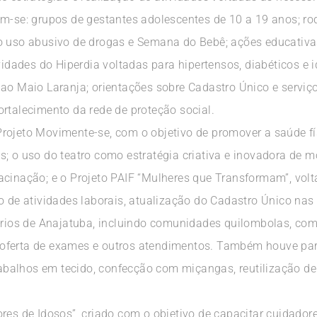
am-se: grupos de gestantes adolescentes de 10 a 19 anos; r
o uso abusivo de drogas e Semana do Bebê; ações educativas
ividades do Hiperdia voltadas para hipertensos, diabéticos 
ao Maio Laranja; orientações sobre Cadastro Único e serviço
rtalecimento da rede de proteção social.
rojeto Movimente-se, com o objetivo de promover a saúde f
; o uso do teatro como estratégia criativa e inovadora de m
acinação; e o Projeto PAIF “Mulheres que Transformam”, vol
ão de atividades laborais, atualização do Cadastro Único n
órios de Anajatuba, incluindo comunidades quilombolas, com 
oferta de exames e outros atendimentos. Também houve par
trabalhos em tecido, confecção com miçangas, reutilização d
res de Idosos”, criado com o objetivo de capacitar cuidador