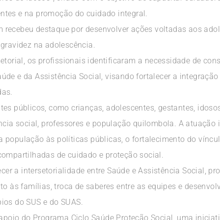
ntes e na promoção do cuidado integral.
 recebeu destaque por desenvolver ações voltadas aos adol
 gravidez na adolescência.
etorial, os profissionais identificaram a necessidade de co
de e da Assistência Social, visando fortalecer a integração e
das.
es públicos, como crianças, adolescentes, gestantes, idosos
ência social, professores e população quilombola. A atuação
 população às políticas públicas, o fortalecimento do víncu
compartilhadas de cuidado e proteção social.
lecer a intersetorialidade entre Saúde e Assistência Social, 
to às famílias, troca de saberes entre as equipes e desenvo
pios do SUS e do SUAS.
o apoio do Programa Ciclo Saúde Proteção Social, uma inicia