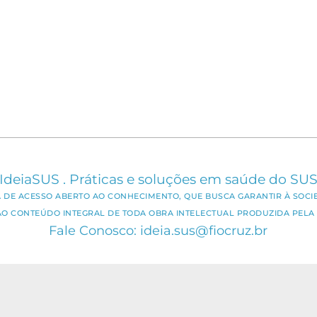
IdeiaSUS . Práticas e soluções em saúde do SU
CA DE ACESSO ABERTO AO CONHECIMENTO, QUE BUSCA GARANTIR À SOCI
AO CONTEÚDO INTEGRAL DE TODA OBRA INTELECTUAL PRODUZIDA PELA 
Fale Conosco: ideia.sus@fiocruz.br
er utilizado para todos os fins não comerciais, respeitados e rese