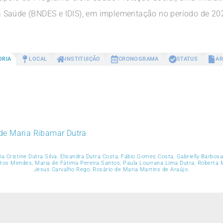
 Saúde (BNDES e IDIS), em implementação no período de 20
ORIA
LOCAL
INSTITUIÇÃO
CRONOGRAMA
STATUS
AR
de Maria Ribamar Dutra
cia Cristine Dutra Silva, Elisandra Dutra Costa, Fábio Gomes Costa, Gabrielly Barbosa
tos Mendes, Maria de Fátima Pereira Santos, Paula Lourrana Lima Dutra, Roberta M
Jesus Carvalho Rego, Rosário de Maria Martins de Araújo.