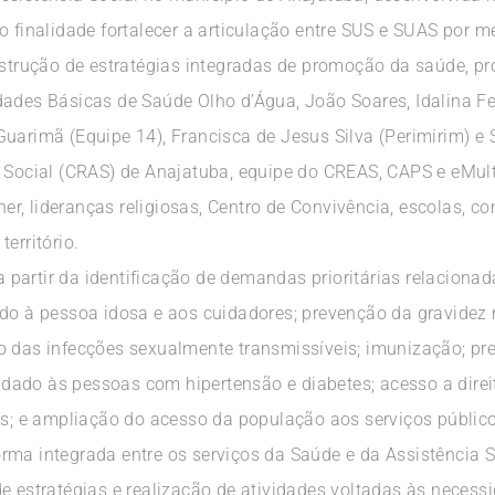
o finalidade fortalecer a articulação entre SUS e SUAS por 
nstrução de estratégias integradas de promoção da saúde, pro
ades Básicas de Saúde Olho d’Água, João Soares, Idalina Fer
uarimã (Equipe 14), Francisca de Jesus Silva (Perimirim) e
a Social (CRAS) de Anajatuba, equipe do CREAS, CAPS e eMul
r, lideranças religiosas, Centro de Convivência, escolas, c
erritório.
 a partir da identificação de demandas prioritárias relaciona
ado à pessoa idosa e aos cuidadores; prevenção da gravidez 
o das infecções sexualmente transmissíveis; imunização; pr
ado às pessoas com hipertensão e diabetes; acesso a direito
es; e ampliação do acesso da população aos serviços públic
rma integrada entre os serviços da Saúde e da Assistência 
e estratégias e realização de atividades voltadas às necessid