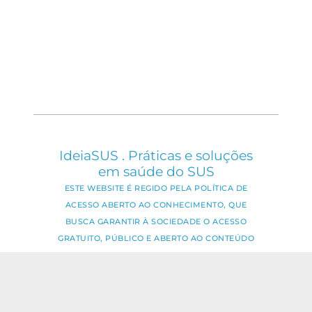
IdeiaSUS . Práticas e soluções
em saúde do SUS
ESTE WEBSITE É REGIDO PELA POLÍTICA DE
ACESSO ABERTO AO CONHECIMENTO, QUE
BUSCA GARANTIR À SOCIEDADE O ACESSO
GRATUITO, PÚBLICO E ABERTO AO CONTEÚDO
INTEGRAL DE TODA OBRA INTELECTUAL
PRODUZIDA PELA FIOCRUZ.
Fale Conosco:
ideia.sus@fiocruz.br