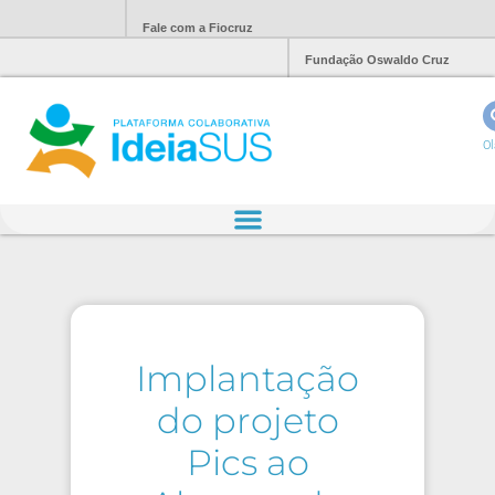
Fale com a Fiocruz
Fundação Oswaldo Cruz
Ol
Implantação
do projeto
Pics ao