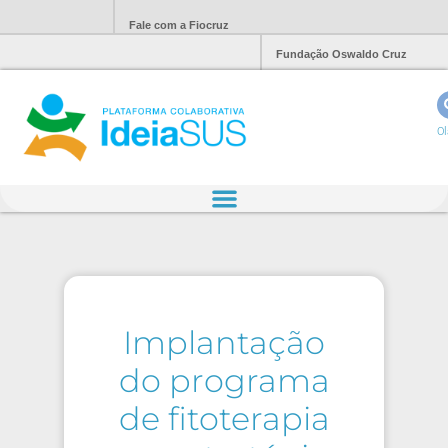
Fale com a Fiocruz
Fundação Oswaldo Cruz
Ol
Implantação
do programa
de fitoterapia