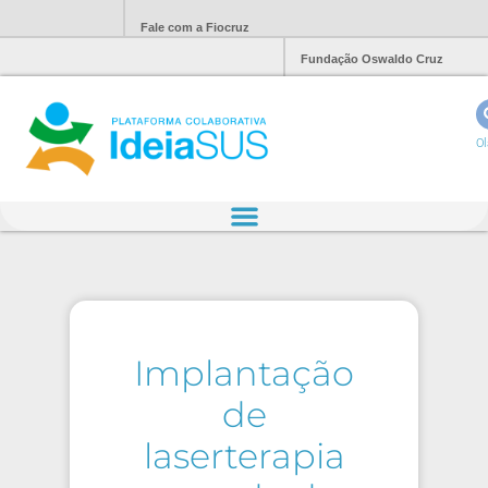
Fale com a Fiocruz
Fundação Oswaldo Cruz
Ol
Implantação
de
laserterapia