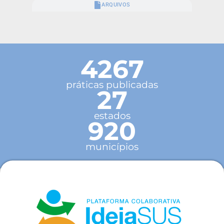
ARQUIVOS
4267
práticas publicadas
27
estados
920
municípios