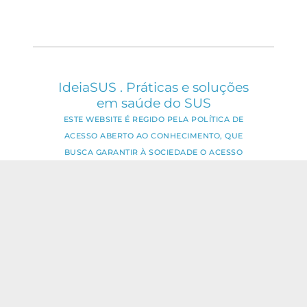
IdeiaSUS . Práticas e soluções
em saúde do SUS
ESTE WEBSITE É REGIDO PELA POLÍTICA DE
ACESSO ABERTO AO CONHECIMENTO, QUE
BUSCA GARANTIR À SOCIEDADE O ACESSO
GRATUITO, PÚBLICO E ABERTO AO CONTEÚDO
INTEGRAL DE TODA OBRA INTELECTUAL
PRODUZIDA PELA FIOCRUZ.
Fale Conosco:
ideia.sus@fiocruz.br
O conteúdo deste portal pode ser
utilizado para todos os fins não