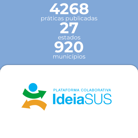
4268
práticas publicadas
27
estados
920
municípios