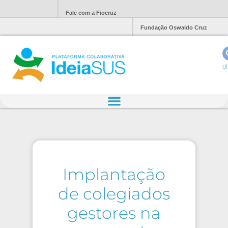
Fale com a Fiocruz
Fundação Oswaldo Cruz
Ol
Implantação
de colegiados
gestores na