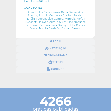
Farmacêutica
COAUTORES
Anna Heliza Silva Giomo; Carla Carlos dos
Santos; Priscila Cerqueira Ciarlini Moreira;
Natália Vasconcelos Gomes; Marcela Mofati
Boechat; Heloysa Aurélio Silva; Aline Nogueira
de Souza; Bárbara Lima Gontijo; Júlia Oliveira
Souza; Mirella Paula De Freitas Barros.
LOCAL
INSTITUIÇÃO
CRONOGRAMA
STATUS
ARQUIVOS
4266
práticas publicadas