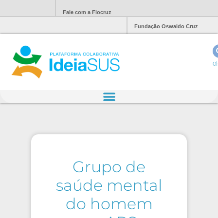
Fale com a Fiocruz
Fundação Oswaldo Cruz
Ol
Grupo de
saúde mental
do homem