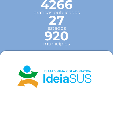
4266
práticas publicadas
27
estados
920
municípios