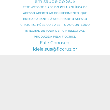
em saúde do SUS
ESTE WEBSITE É REGIDO PELA POLÍTICA DE
ACESSO ABERTO AO CONHECIMENTO, QUE
BUSCA GARANTIR À SOCIEDADE O ACESSO
GRATUITO, PÚBLICO E ABERTO AO CONTEÚDO
INTEGRAL DE TODA OBRA INTELECTUAL
PRODUZIDA PELA FIOCRUZ.
Fale Conosco:
ideia.sus@fiocruz.br
O conteúdo deste portal pode ser
utilizado para todos os fins não
comerciais, respeitados e reservados os
direitos dos autores.