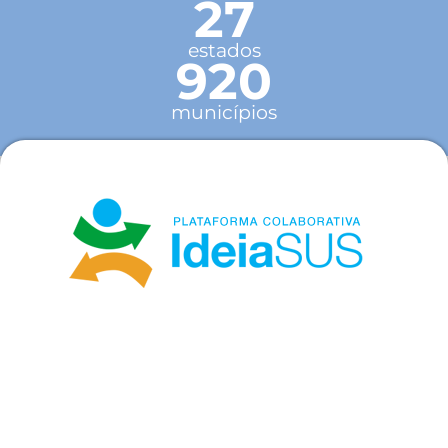
27
estados
920
municípios