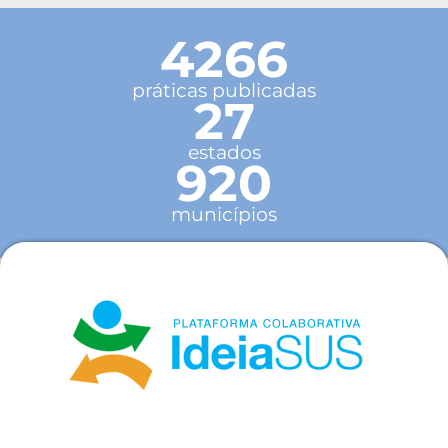
4266
práticas publicadas
27
estados
920
municípios