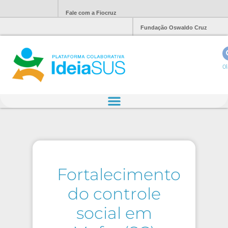
Fale com a Fiocruz
Fundação Oswaldo Cruz
Ol
Fortalecimento
do controle
social em