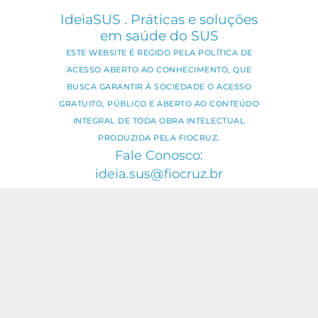
IdeiaSUS . Práticas e soluções
em saúde do SUS
ESTE WEBSITE É REGIDO PELA POLÍTICA DE
ACESSO ABERTO AO CONHECIMENTO, QUE
BUSCA GARANTIR À SOCIEDADE O ACESSO
GRATUITO, PÚBLICO E ABERTO AO CONTEÚDO
INTEGRAL DE TODA OBRA INTELECTUAL
PRODUZIDA PELA FIOCRUZ.
Fale Conosco:
ideia.sus@fiocruz.br
O conteúdo deste portal pode ser
utilizado para todos os fins não
comerciais, respeitados e reservados os
direitos dos autores.