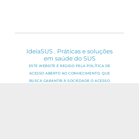
IdeiaSUS . Práticas e soluções
em saúde do SUS
ESTE WEBSITE É REGIDO PELA POLÍTICA DE
ACESSO ABERTO AO CONHECIMENTO, QUE
BUSCA GARANTIR À SOCIEDADE O ACESSO
GRATUITO, PÚBLICO E ABERTO AO CONTEÚDO
INTEGRAL DE TODA OBRA INTELECTUAL
PRODUZIDA PELA FIOCRUZ.
Fale Conosco:
ideia.sus@fiocruz.br