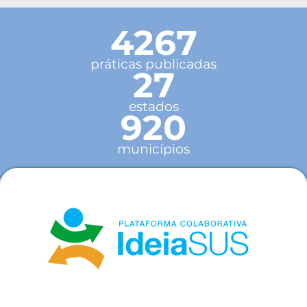
4267
práticas publicadas
27
estados
920
municípios