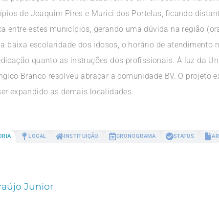
ípios de Joaquim Pires e Murici dos Portelas, ficando distan
fica entre estes municípios, gerando uma dúvida na região (or
 a baixa escolaridade dos idosos, o horário de atendimento 
dicação quanto as instruções dos profissionais. À luz da Un
ngico Branco resolveu abraçar a comunidade BV. O projeto e
er expandido as demais localidades.
ORIA
LOCAL
INSTITUIÇÃO
CRONOGRAMA
STATUS
AR
raújo Junior