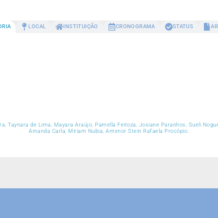
ORIA
LOCAL
INSTITUIÇÃO
CRONOGRAMA
STATUS
AR
a, Taynara de Lima, Mayara Araújo, Pamella Feitoza, Josiane Paranhos, Sueli Noguei
Amanda Carla, Miriam Nubia, Antenor Stein Rafaela Procópio.