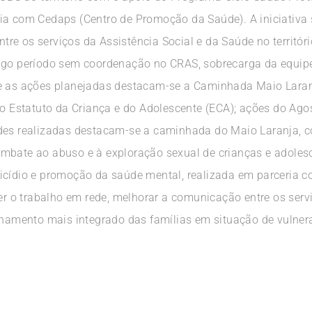
ia com Cedaps (Centro de Promoção da Saúde). A iniciativa 
entre os serviços da Assistência Social e da Saúde no territór
ngo período sem coordenação no CRAS, sobrecarga da equipe 
re as ações planejadas destacam-se a Caminhada Maio Laran
 o Estatuto da Criança e do Adolescente (ECA); ações do Ago
des realizadas destacam-se a caminhada do Maio Laranja, c
ombate ao abuso e à exploração sexual de crianças e adole
cídio e promoção da saúde mental, realizada em parceria com 
ecer o trabalho em rede, melhorar a comunicação entre os se
mento mais integrado das famílias em situação de vulnerab