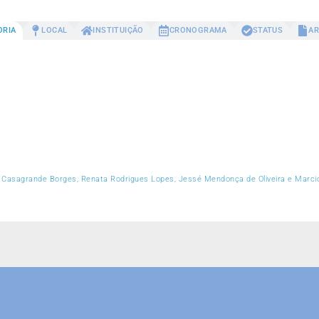
ORIA
LOCAL
INSTITUIÇÃO
CRONOGRAMA
STATUS
AR
y Casagrande Borges, Renata Rodrigues Lopes, Jessé Mendonça de Oliveira e Marci