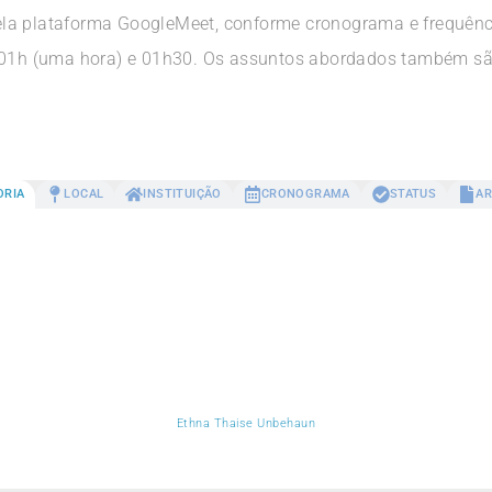
la plataforma GoogleMeet, conforme cronograma e frequênc
e 01h (uma hora) e 01h30. Os assuntos abordados também sã
ORIA
LOCAL
INSTITUIÇÃO
CRONOGRAMA
STATUS
AR
Ethna Thaise Unbehaun