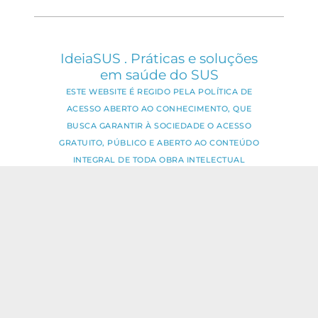
IdeiaSUS . Práticas e soluções
em saúde do SUS
ESTE WEBSITE É REGIDO PELA POLÍTICA DE
ACESSO ABERTO AO CONHECIMENTO, QUE
BUSCA GARANTIR À SOCIEDADE O ACESSO
GRATUITO, PÚBLICO E ABERTO AO CONTEÚDO
INTEGRAL DE TODA OBRA INTELECTUAL
PRODUZIDA PELA FIOCRUZ.
Fale Conosco:
ideia.sus@fiocruz.br
O conteúdo deste portal pode ser
utilizado para todos os fins não
comerciais, respeitados e reservados os
direitos dos autores.