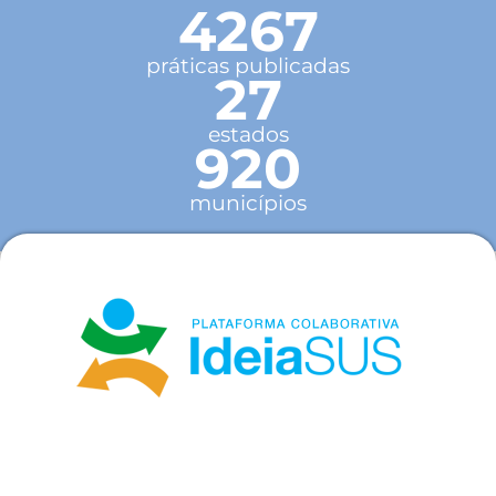
4267
práticas publicadas
27
estados
920
municípios