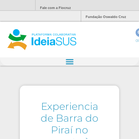
Fale com a Fiocruz
Fundação Oswaldo Cruz
Ol
Experiencia
de Barra do
Piraí no