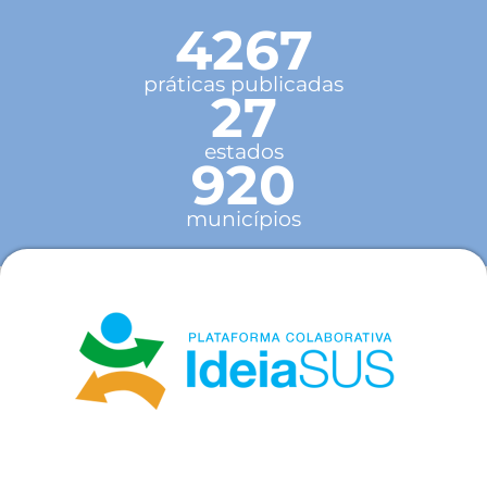
4267
práticas publicadas
27
estados
920
municípios