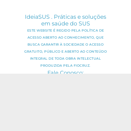
IdeiaSUS . Práticas e soluções
em saúde do SUS
ESTE WEBSITE É REGIDO PELA POLÍTICA DE
ACESSO ABERTO AO CONHECIMENTO, QUE
BUSCA GARANTIR À SOCIEDADE O ACESSO
GRATUITO, PÚBLICO E ABERTO AO CONTEÚDO
INTEGRAL DE TODA OBRA INTELECTUAL
PRODUZIDA PELA FIOCRUZ.
Fale Conosco:
ideia.sus@fiocruz.br
O conteúdo deste portal pode ser
utilizado para todos os fins não
comerciais, respeitados e reservados os
direitos dos autores.