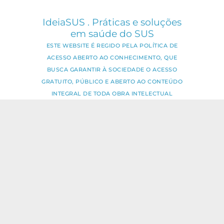
IdeiaSUS . Práticas e soluções
em saúde do SUS
ESTE WEBSITE É REGIDO PELA POLÍTICA DE
ACESSO ABERTO AO CONHECIMENTO, QUE
BUSCA GARANTIR À SOCIEDADE O ACESSO
GRATUITO, PÚBLICO E ABERTO AO CONTEÚDO
INTEGRAL DE TODA OBRA INTELECTUAL
PRODUZIDA PELA FIOCRUZ.
Fale Conosco:
ideia.sus@fiocruz.br
O conteúdo deste portal pode ser
utilizado para todos os fins não
comerciais, respeitados e reservados os
direitos dos autores.