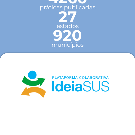
práticas publicadas
27
estados
920
municípios