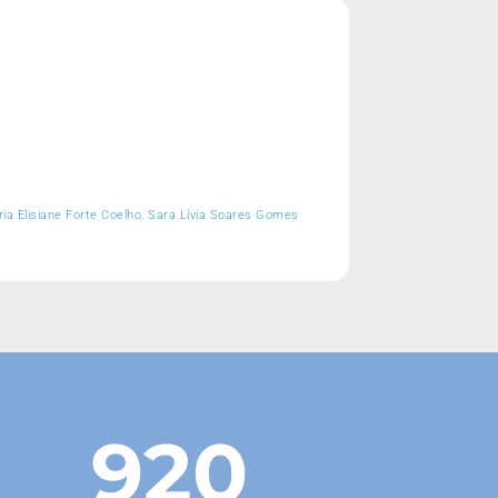
ria Elisiane Forte Coelho, Sara Lívia Soares Gomes
920