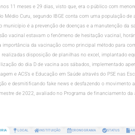
anos 11 meses e 29 dias, visto que, era o público com menor
o do Médio Curu, segundo IBGE conta com uma população de
 do município é a prevenção de doenças e a manutenção da 
esão vacinal estavam o fenômeno de hesitação vacinal, horá
a importância da vacinação como principal método para co
 realizadas disposição de planilhas no excel, implantado eq
alização do dia D de vacina aos sábados, implementado ape
rmagem e ACS’s e Educação em Saúde através do PSE nas Esc
ção e desmitificando fake news e desfazendo o movimento a
rimestre de 2022, avaliado no Programa de financiamento da 
ORIA
LOCAL
INSTITUIÇÃO
CRONOGRAMA
STATUS
AR