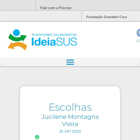
Fale com a Fiocruz
Fundação Oswaldo Cruz
Ol
Escolhas
Jucilene Montagna
Vieira
23 SET 2023