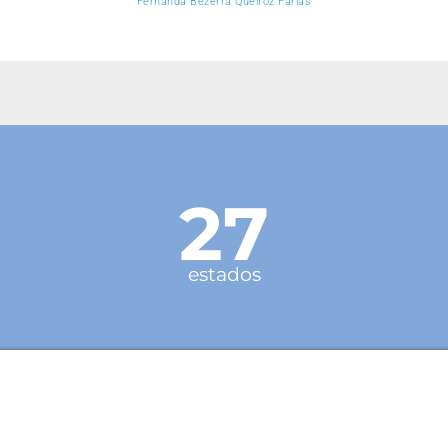
Fernanda Bezerra Queiroz Farias
27
estados