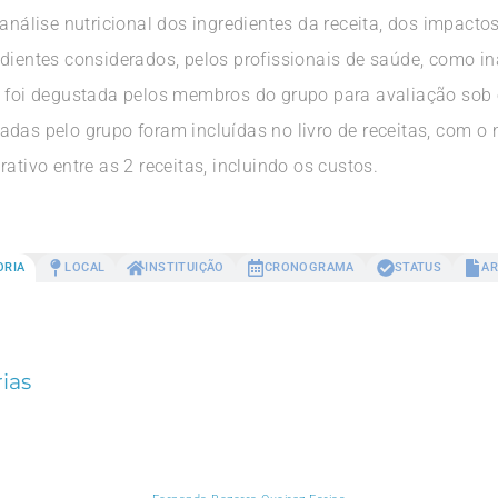
 análise nutricional dos ingredientes da receita, dos impacto
edientes considerados, pelos profissionais de saúde, como i
a foi degustada pelos membros do grupo para avaliação sob o
adas pelo grupo foram incluídas no livro de receitas, com o
ativo entre as 2 receitas, incluindo os custos.
ORIA
LOCAL
INSTITUIÇÃO
CRONOGRAMA
STATUS
AR
ias