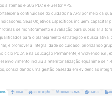
nos sistemas e-SUS PEC e e-Gestor APS.
fortalecer a continuidade do cuidado na APS por meio da qu
dicadores. Seus Objetivos Específicos incluem: capacitar pr
 rotinas de monitoramento e avaliação para subsidiar a tomad
s qualificados para o planejamento estratégico e busca ativa;
torial; e promover a integralidade do cuidado, priorizando gru
 ciclo PDCA e na Educação Permanente, envolvendo eSF, eSB
esenvolvimento incluiu a reterritorialização equânime de 4.
os, consolidando uma gestão baseada em evidências integrad
ORIA
LOCAL
INSTITUIÇÃO
CRONOGRAMA
STATUS
AR