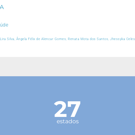
VA
aúde
 Lira Silva, Ângela Félix de Alencar Gomes, Renata Mota dos Santos, Jhessyka Celes
27
estados