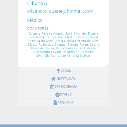
Oliveira
olivandro_duarte@hotmail.com
Médico
COAUTORES
Daianny Pereira Ângelo; José Olivandro Duarte
de Oliveira; Sandra Maria Rolim Honório; Maria
Edinalda da Silva; Maria Gisélia Pereira da Silva;
Cícero Rolim das Chagas; Simone Rolim; Ceone
Abreu de Souza; Raísa Barbosa de Andrade;
Alexsandra Layani Faustino de Andrade;
Mychelle Dantas de Almeida Noleto.
LOCAL
INSTITUIÇÃO
CRONOGRAMA
STATUS
ARQUIVOS