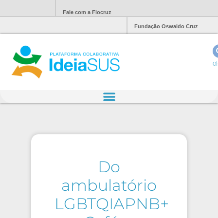
Fale com a Fiocruz
Fundação Oswaldo Cruz
Ol
Do
ambulatório
LGBTQIAPNB+