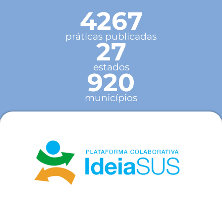
4267
práticas publicadas
27
estados
920
municípios