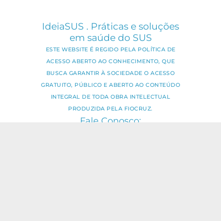
IdeiaSUS . Práticas e soluções
em saúde do SUS
ESTE WEBSITE É REGIDO PELA POLÍTICA DE
ACESSO ABERTO AO CONHECIMENTO, QUE
BUSCA GARANTIR À SOCIEDADE O ACESSO
GRATUITO, PÚBLICO E ABERTO AO CONTEÚDO
INTEGRAL DE TODA OBRA INTELECTUAL
PRODUZIDA PELA FIOCRUZ.
Fale Conosco:
ideia.sus@fiocruz.br
O conteúdo deste portal pode ser
utilizado para todos os fins não
comerciais, respeitados e reservados os
direitos dos autores.