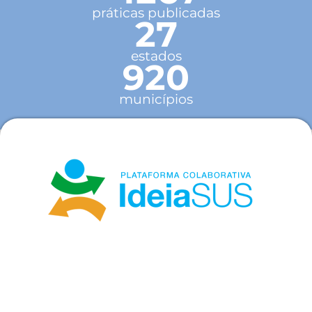
práticas publicadas
27
estados
920
municípios