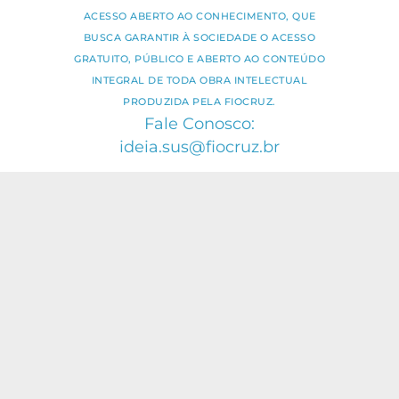
ACESSO ABERTO AO CONHECIMENTO, QUE
BUSCA GARANTIR À SOCIEDADE O ACESSO
GRATUITO, PÚBLICO E ABERTO AO CONTEÚDO
INTEGRAL DE TODA OBRA INTELECTUAL
PRODUZIDA PELA FIOCRUZ.
Fale Conosco:
ideia.sus@fiocruz.br
O conteúdo deste portal pode ser
utilizado para todos os fins não
comerciais, respeitados e reservados os
direitos dos autores.