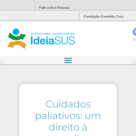
Fale com a Fiocruz
Fundação Oswaldo Cruz
Ol
Cuidados
paliativos: um
direito à