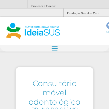
Fale com a Fiocruz
Fundação Oswaldo Cruz
Ol
Consultório
móvel
odontológico