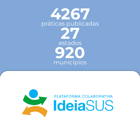
4267
práticas publicadas
27
estados
920
municípios