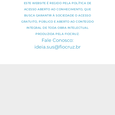
ESTE WEBSITE É REGIDO PELA POLÍTICA DE
ACESSO ABERTO AO CONHECIMENTO, QUE
BUSCA GARANTIR À SOCIEDADE O ACESSO
GRATUITO, PÚBLICO E ABERTO AO CONTEÚDO
INTEGRAL DE TODA OBRA INTELECTUAL
PRODUZIDA PELA FIOCRUZ.
Fale Conosco:
ideia.sus@fiocruz.br
O conteúdo deste portal pode ser
utilizado para todos os fins não
comerciais, respeitados e reservados os
direitos dos autores.