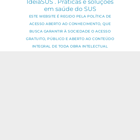
IdeiaSUS . Práticas e soluções
em saúde do SUS
ESTE WEBSITE É REGIDO PELA POLÍTICA DE
ACESSO ABERTO AO CONHECIMENTO, QUE
BUSCA GARANTIR À SOCIEDADE O ACESSO
GRATUITO, PÚBLICO E ABERTO AO CONTEÚDO
INTEGRAL DE TODA OBRA INTELECTUAL
PRODUZIDA PELA FIOCRUZ.
Fale Conosco:
ideia.sus@fiocruz.br
O conteúdo deste portal pode ser
utilizado para todos os fins não
comerciais, respeitados e reservados os
direitos dos autores.