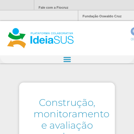
Fale com a Fiocruz
Fundação Oswaldo Cruz
Ol
Construção,
monitoramento
e avaliação