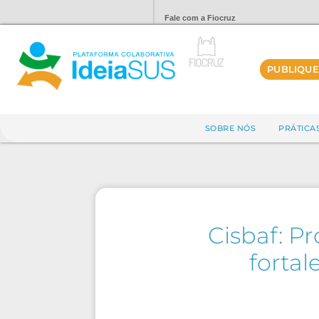
Fale com a Fiocruz
PUBLIQUE
SOBRE NÓS
PRÁTICA
Cisbaf: P
forta