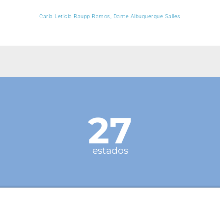
Carla Leticia Raupp Ramos, Dante Albuquerque Salles
27
estados