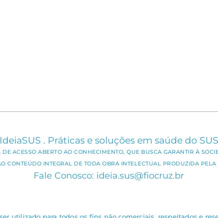
IdeiaSUS . Práticas e soluções em saúde do SU
CA DE ACESSO ABERTO AO CONHECIMENTO, QUE BUSCA GARANTIR À SOCI
AO CONTEÚDO INTEGRAL DE TODA OBRA INTELECTUAL PRODUZIDA PELA 
Fale Conosco: ideia.sus@fiocruz.br
er utilizado para todos os fins não comerciais, respeitados e rese