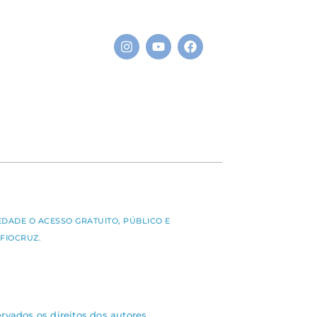
S
EDADE O ACESSO GRATUITO, PÚBLICO E
FIOCRUZ.
rvados os direitos dos autores.