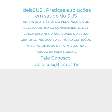
IdeiaSUS . Práticas e soluções
em saúde do SUS
ESTE WEBSITE É REGIDO PELA POLÍTICA DE
ACESSO ABERTO AO CONHECIMENTO, QUE
BUSCA GARANTIR À SOCIEDADE O ACESSO
GRATUITO, PÚBLICO E ABERTO AO CONTEÚDO
INTEGRAL DE TODA OBRA INTELECTUAL
PRODUZIDA PELA FIOCRUZ.
Fale Conosco:
ideia.sus@fiocruz.br
O conteúdo deste portal pode ser
utilizado para todos os fins não
comerciais, respeitados e reservados os
direitos dos autores.