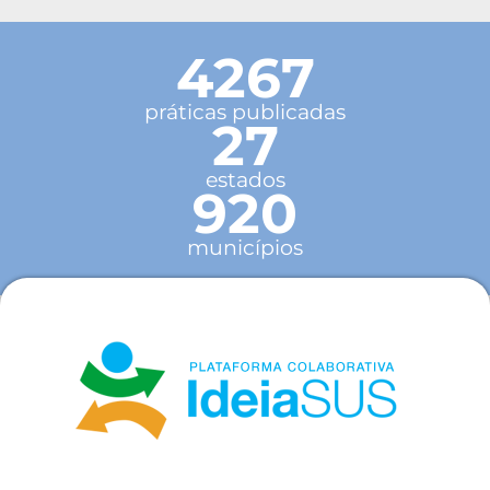
4267
práticas publicadas
27
estados
920
municípios