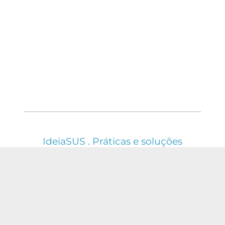
IdeiaSUS . Práticas e soluções
em saúde do SUS
ESTE WEBSITE É REGIDO PELA POLÍTICA DE
ACESSO ABERTO AO CONHECIMENTO, QUE
BUSCA GARANTIR À SOCIEDADE O ACESSO
GRATUITO, PÚBLICO E ABERTO AO CONTEÚDO
INTEGRAL DE TODA OBRA INTELECTUAL