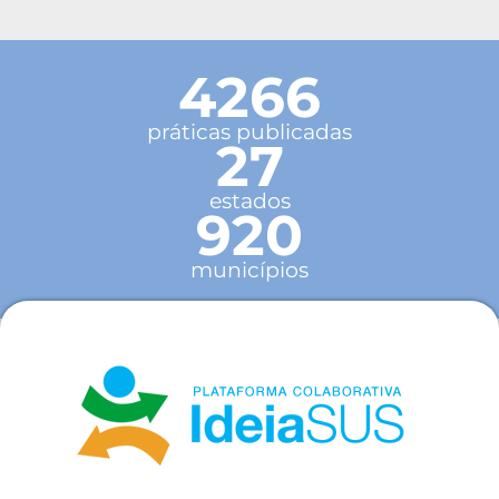
4266
práticas publicadas
27
estados
920
municípios