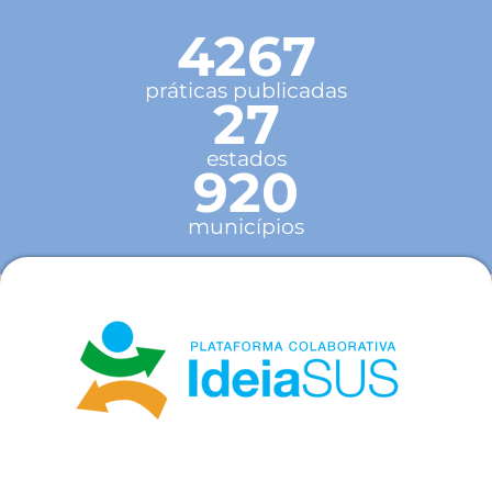
4267
práticas publicadas
27
estados
920
municípios