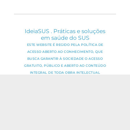
IdeiaSUS . Práticas e soluções
em saúde do SUS
ESTE WEBSITE É REGIDO PELA POLÍTICA DE
ACESSO ABERTO AO CONHECIMENTO, QUE
BUSCA GARANTIR À SOCIEDADE O ACESSO
GRATUITO, PÚBLICO E ABERTO AO CONTEÚDO
INTEGRAL DE TODA OBRA INTELECTUAL
PRODUZIDA PELA FIOCRUZ.
Fale Conosco:
ideia.sus@fiocruz.br
O conteúdo deste portal pode ser
utilizado para todos os fins não
comerciais, respeitados e reservados os