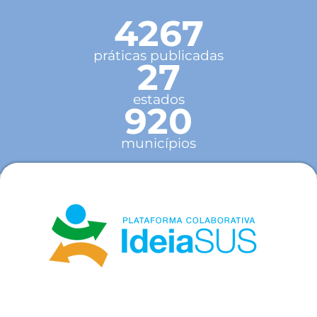
4267
práticas publicadas
27
estados
920
municípios