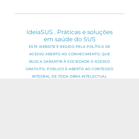
IdeiaSUS . Práticas e soluções
em saúde do SUS
ESTE WEBSITE É REGIDO PELA POLÍTICA DE
ACESSO ABERTO AO CONHECIMENTO, QUE
BUSCA GARANTIR À SOCIEDADE O ACESSO
GRATUITO, PÚBLICO E ABERTO AO CONTEÚDO
INTEGRAL DE TODA OBRA INTELECTUAL
PRODUZIDA PELA FIOCRUZ.
Fale Conosco:
ideia.sus@fiocruz.br
O conteúdo deste portal pode ser
utilizado para todos os fins não
comerciais, respeitados e reservados os