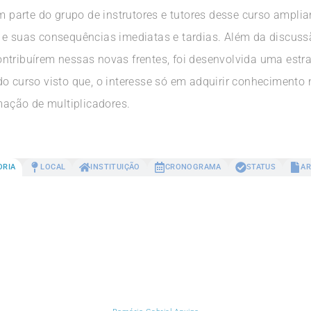
em parte do grupo de instrutores e tutores desse curso ampl
 e suas consequências imediatas e tardias. Além da discus
ntribuírem nessas novas frentes, foi desenvolvida uma estra
o curso visto que, o interesse só em adquirir conhecimento n
rmação de multiplicadores.
ORIA
LOCAL
INSTITUIÇÃO
CRONOGRAMA
STATUS
AR