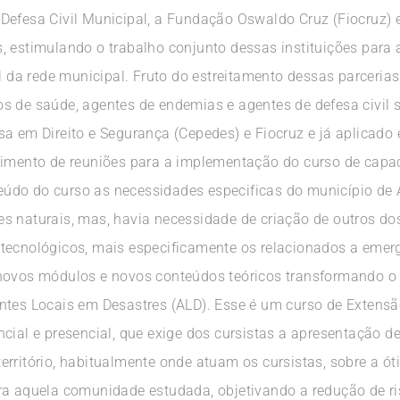
Defesa Civil Municipal, a Fundação Oswaldo Cruz (Fiocruz) 
, estimulando o trabalho conjunto dessas instituições para
il da rede municipal. Fruto do estreitamento dessas parcerias
s de saúde, agentes de endemias e agentes de defesa civil
sa em Direito e Segurança (Cepedes) e Fiocruz e já aplicado
vimento de reuniões para a implementação do curso de capa
do do curso as necessidades especificas do município de An
s naturais, mas, havia necessidade de criação de outros d
tecnológicos, mais especificamente os relacionados a emerg
 novos módulos e novos conteúdos teóricos transformando o 
ntes Locais em Desastres (ALD). Esse é um curso de Extensã
ncial e presencial, que exige dos cursistas a apresentação 
erritório, habitualmente onde atuam os cursistas, sobre a ó
ra aquela comunidade estudada, objetivando a redução de ris