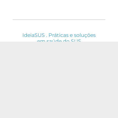
IdeiaSUS . Práticas e soluções
em saúde do SUS
ESTE WEBSITE É REGIDO PELA POLÍTICA DE
ACESSO ABERTO AO CONHECIMENTO, QUE
BUSCA GARANTIR À SOCIEDADE O ACESSO
GRATUITO, PÚBLICO E ABERTO AO CONTEÚDO
INTEGRAL DE TODA OBRA INTELECTUAL
PRODUZIDA PELA FIOCRUZ.
Fale Conosco:
ideia.sus@fiocruz.br
O conteúdo deste portal pode ser